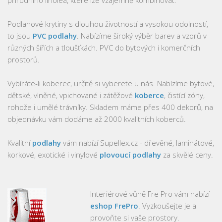
Podlahové krytiny s dlouhou životností a vysokou odolností,
to jsou
PVC podlahy
. Nabízíme široký výběr barev a vzorů v
různých šířích a tloušťkách. PVC do bytových i komerčních
prostorů.
Vybíráte-li koberec, určitě si vyberete u nás. Nabízíme bytové,
dětské, vlněné, vpichované i zátěžové
koberce
, čistící zóny,
rohože i umělé trávníky. Skladem máme přes 400 dekorů, na
objednávku vám dodáme až 2000 kvalitních koberců.
Kvalitní
podlahy
vám nabízí Supellex.cz - dřevěné, laminátové,
korkové, exotické i vinylové
plovoucí podlahy
za skvělé ceny.
Interiérové vůně Fre Pro vám nabízí
eshop FrePro
. Vyzkoušejte je a
provoňte si vaše prostory.