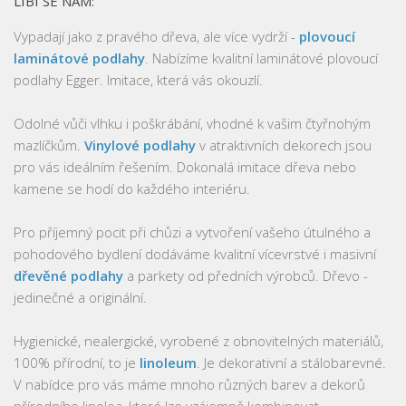
LÍBÍ SE NÁM:
Vypadají jako z pravého dřeva, ale více vydrží -
plovoucí
laminátové podlahy
. Nabízíme kvalitní laminátové plovoucí
podlahy Egger. Imitace, která vás okouzlí.
Odolné vůči vlhku i poškrábání, vhodné k vašim čtyřnohým
mazlíčkům.
Vinylové podlahy
v atraktivních dekorech jsou
pro vás ideálním řešením. Dokonalá imitace dřeva nebo
kamene se hodí do každého interiéru.
Pro příjemný pocit při chůzi a vytvoření vašeho útulného a
pohodového bydlení dodáváme kvalitní vícevrstvé i masivní
dřevěné podlahy
a parkety od předních výrobců. Dřevo -
jedinečné a originální.
Hygienické, nealergické, vyrobené z obnovitelných materiálů,
100% přírodní, to je
linoleum
. Je dekorativní a stálobarevné.
V nabídce pro vás máme mnoho různých barev a dekorů
přírodního linolea, které lze vzájemně kombinovat.