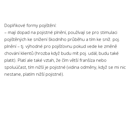
Chemie
Dějepis
Doprava a Logistika
Doplňkové formy pojištění:
Ekologie
– mají dopad na pojistné plnění, používají se pro stimulaci
pojištěných ke snížení škodního průběhu a tím ke sníž. poj.
Ekonomie
plnění – tj. výhodné pro pojišťovnu pokud vede ke změně
Fyzika
chování klientů (hrozba když budu mít poj. udál, budu také
Informatika
platit). Platí ale také vztah, že čím větší franšíza nebo
spoluúčast, tím nižší je pojistné (vidina odměny, když se mi nic
Jazyky
nestane, platím nižší pojistné).
Management
Marketing
Němčina
Občanská nauka
Pedagogika
Právo