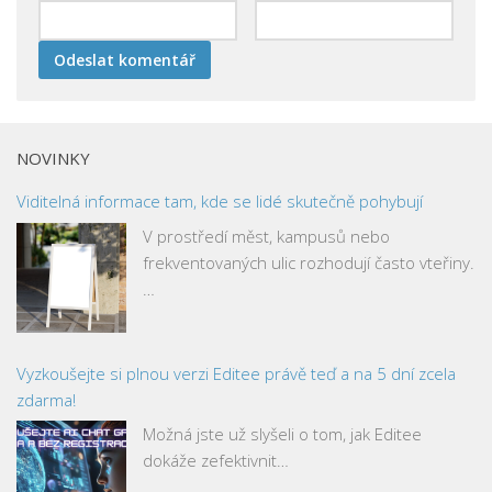
NOVINKY
Viditelná informace tam, kde se lidé skutečně pohybují
V prostředí měst, kampusů nebo
frekventovaných ulic rozhodují často vteřiny.
…
Vyzkoušejte si plnou verzi Editee právě teď a na 5 dní zcela
zdarma!
Možná jste už slyšeli o tom, jak Editee
dokáže zefektivnit…