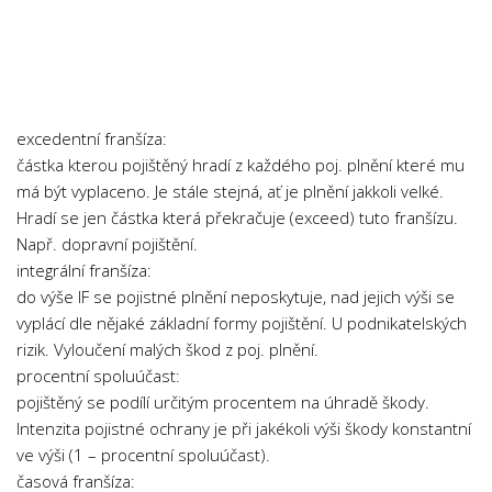
Psychologie a Sociologie
Společenské vědy
Technika
Účetnictví
excedentní franšíza:
Zdravotnictví
částka kterou pojištěný hradí z každého poj. plnění které mu
má být vyplaceno. Je stále stejná, ať je plnění jakkoli velké.
Zeměpis
Hradí se jen částka která překračuje (exceed) tuto franšízu.
Novinky
Např. dopravní pojištění.
integrální franšíza:
do výše IF se pojistné plnění neposkytuje, nad jejich výši se
vyplácí dle nějaké základní formy pojištění. U podnikatelských
rizik. Vyloučení malých škod z poj. plnění.
procentní spoluúčast:
pojištěný se podílí určitým procentem na úhradě škody.
Intenzita pojistné ochrany je při jakékoli výši škody konstantní
ve výši (1 – procentní spoluúčast).
časová franšíza: