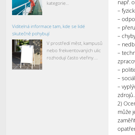
např. o
kategorie…
– fyzic
– odpo
Viditelná informace tam, kde se lidé
– přer
skutečně pohybují
– chyby
V prostředí měst, kampusů
– nedba
nebo frekventovaných ulic
– tech
rozhodují často vteřiny.…
zpraco
– polit
– sociá
– vyplý
zdrojů..
2) Ocen
může j
zaměřit
opatře