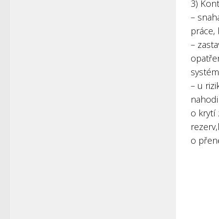
3) Kont
– snah
práce, 
– zasta
opatře
systém
– u riz
nahodil
o krytí
rezerv,
o přene