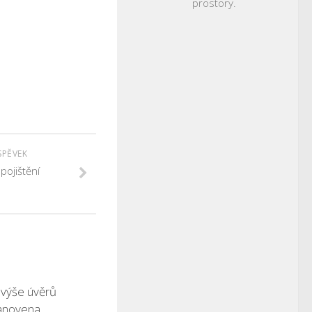
prostory.
SPĚVEK
pojištění
 výše úvěrů
tanovena…