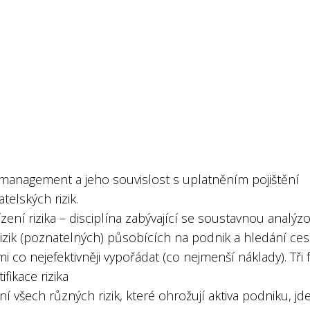
k management a jeho souvislost s uplatněním pojištění
telských rizik.
ízení rizika – disciplína zabývající se soustavnou analýz
izik (poznatelných) působících na podnik a hledání cest
mi co nejefektivněji vypořádat (co nejmenší náklady). Tři 
ifikace rizika
ání všech různých rizik, které ohrožují aktiva podniku, jd