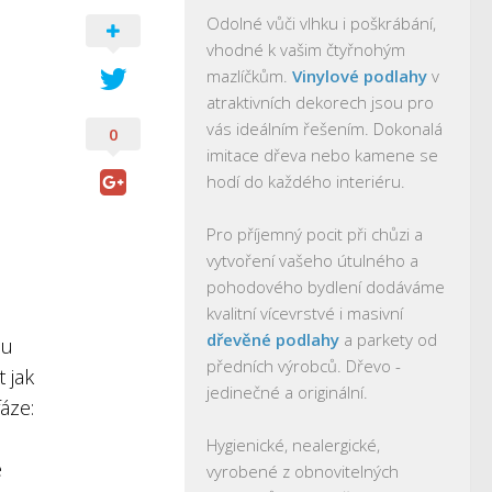
Odolné vůči vlhku i poškrábání,
vhodné k vašim čtyřnohým
mazlíčkům.
Vinylové podlahy
v
atraktivních dekorech jsou pro
vás ideálním řešením. Dokonalá
0
imitace dřeva nebo kamene se
hodí do každého interiéru.
Pro příjemný pocit při chůzi a
vytvoření vašeho útulného a
pohodového bydlení dodáváme
kvalitní vícevrstvé i masivní
dřevěné podlahy
a parkety od
ou
předních výrobců. Dřevo -
 jak
jedinečné a originální.
fáze:
Hygienické, nealergické,
e
vyrobené z obnovitelných