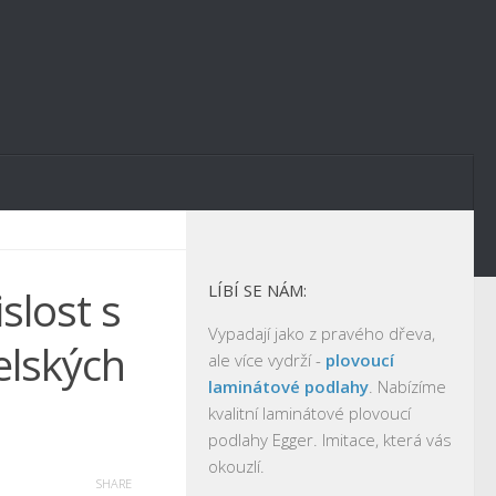
LÍBÍ SE NÁM:
slost s
Vypadají jako z pravého dřeva,
elských
ale více vydrží -
plovoucí
laminátové podlahy
. Nabízíme
kvalitní laminátové plovoucí
podlahy Egger. Imitace, která vás
okouzlí.
SHARE