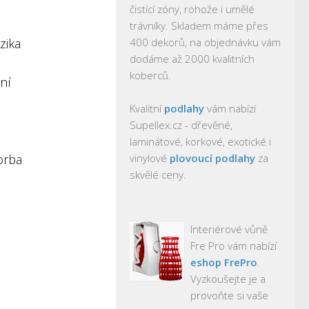
čistící zóny, rohože i umělé
trávníky. Skladem máme přes
zika
400 dekorů, na objednávku vám
dodáme až 2000 kvalitních
koberců.
ní
Kvalitní
podlahy
vám nabízí
Supellex.cz - dřevěné,
laminátové, korkové, exotické i
orba
vinylové
plovoucí podlahy
za
skvělé ceny.
Interiérové vůně
Fre Pro vám nabízí
eshop FrePro
.
Vyzkoušejte je a
provoňte si vaše