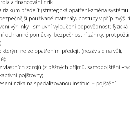
rola a financování rizik
a rizikům předejít (strategická opatření-změna systému
bezpečnější používané materiály, postupy v příp. zvýš. ri
vení výr.linky.., smluvní vyloučení odpovědnosti; fyzická
ní-ochranné pomůcky, bezpečnostní zámky, protipožár
)
ik kterým nelze opatřeními předejít (nezávislé na vůli,
é):
 z vlastních zdrojů (z běžných příjmů, samopojištění –tv
kaptivní pojišťovny)
sení rizika na specializovanou instituci – pojištění