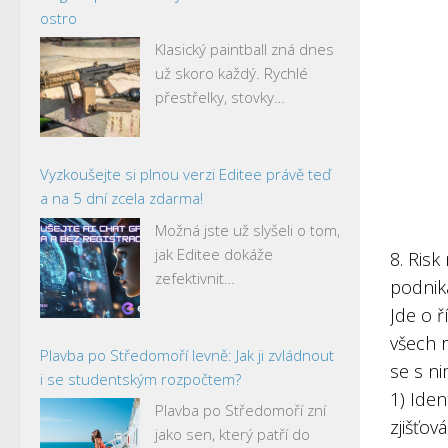
ostro
Klasický paintball zná dnes
už skoro každý. Rychlé
přestřelky, stovky…
Vyzkoušejte si plnou verzi Editee právě teď
a na 5 dní zcela zdarma!
Možná jste už slyšeli o tom,
jak Editee dokáže
8. Ris
zefektivnit…
podnika
Jde o ř
všech r
Plavba po Středomoří levně: Jak ji zvládnout
se s ni
i se studentským rozpočtem?
1) Ident
Plavba po Středomoří zní
zjišťov
jako sen, který patří do