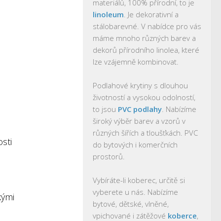
materiálů, 100% přírodní, to je
linoleum
. Je dekorativní a
stálobarevné. V nabídce pro vás
máme mnoho různých barev a
dekorů přírodního linolea, které
lze vzájemně kombinovat.
Podlahové krytiny s dlouhou
životností a vysokou odolností,
to jsou
PVC podlahy
. Nabízíme
široký výběr barev a vzorů v
různých šířích a tloušťkách. PVC
osti
do bytových i komerčních
prostorů.
Vybíráte-li koberec, určitě si
vyberete u nás. Nabízíme
kými
bytové, dětské, vlněné,
vpichované i zátěžové
koberce
,