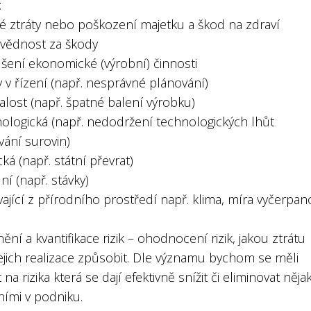
:
ké ztráty nebo poškození majetku a škod na zdraví
vědnost za škody
ušení ekonomické (výrobní) činnosti
 v řízení (např. nesprávné plánování)
lost (např. špatné balení výrobku)
nologická (např. nedodržení technologických lhůt
vání surovin)
ická (např. státní převrat)
lní (např. stávky)
vající z přírodního prostředí např. klima, míra vyčerpan
ění a kvantifikace rizik – ohodnocení rizik, jakou ztrátu
ejich realizace způsobit. Dle významu bychom se měli
 na rizika která se dají efektivně snížit či eliminovat něja
ními v podniku.