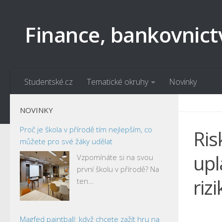
Finance, bankovnict
Studentské.cz
Tematické okruhy
Novinky
NOVINKY
Proč je škola v přírodě tím nejlepším, co
Ris
můžete pro své žáky udělat
upl
Vzpomínáte si na svou
první školu v přírodě? Na
rizi
ten…
Magfed paintball: když chcete zažít hru na