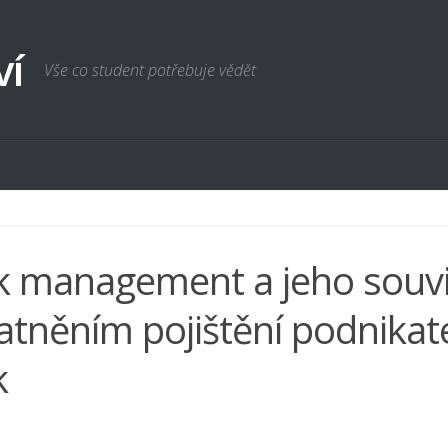
ví
Vše co student potřebuje vědět
k management a jeho souvi
atněním pojištění podnikat
k