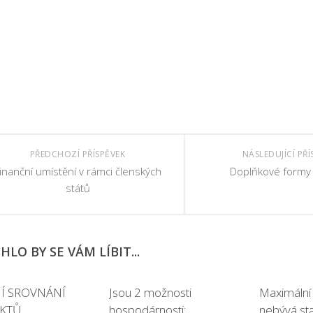
PŘEDCHOZÍ PŘÍSPĚVEK
NÁSLEDUJÍCÍ PŘÍ
inanční umístění v rámci členských
Doplňkové formy 
států
LO BY SE VÁM LÍBIT...
Í SROVNÁNÍ
Jsou 2 možnosti
Maximální
KTŮ
hospodárnosti:
nebývá s