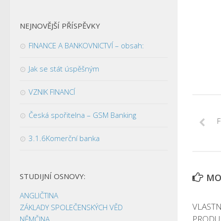
NEJNOVĚJŠÍ PŘÍSPĚVKY
FINANCE A BANKOVNICTVÍ – obsah:
Jak se stát úspěšným
VZNIK FINANCÍ
Česká spořitelna – GSM Banking
F
3.1.6Komerční banka
STUDIJNÍ OSNOVY:
MOH
ANGLIČTINA
VLASTN
ZÁKLADY SPOLEČENSKÝCH VĚD
PRODU
NĚMČINA