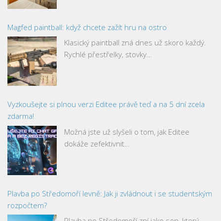
Magfed paintball: když chcete zažít hru na ostro
Klasický paintball zná dnes už skoro každý.
Rychlé přestřelky, stovky…
Vyzkoušejte si plnou verzi Editee právě teď a na 5 dní zcela
zdarma!
Možná jste už slyšeli o tom, jak Editee
dokáže zefektivnit…
Plavba po Středomoří levně: Jak ji zvládnout i se studentským
rozpočtem?
Plavba po Středomoří zní jako sen, který