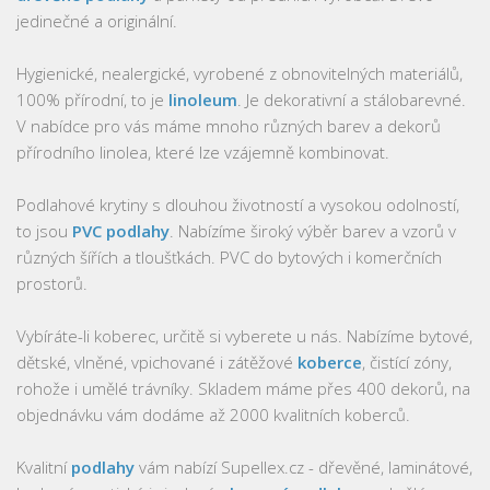
jedinečné a originální.
Hygienické, nealergické, vyrobené z obnovitelných materiálů,
100% přírodní, to je
linoleum
. Je dekorativní a stálobarevné.
V nabídce pro vás máme mnoho různých barev a dekorů
přírodního linolea, které lze vzájemně kombinovat.
Podlahové krytiny s dlouhou životností a vysokou odolností,
to jsou
PVC podlahy
. Nabízíme široký výběr barev a vzorů v
různých šířích a tloušťkách. PVC do bytových i komerčních
prostorů.
Vybíráte-li koberec, určitě si vyberete u nás. Nabízíme bytové,
dětské, vlněné, vpichované i zátěžové
koberce
, čistící zóny,
rohože i umělé trávníky. Skladem máme přes 400 dekorů, na
objednávku vám dodáme až 2000 kvalitních koberců.
Kvalitní
podlahy
vám nabízí Supellex.cz - dřevěné, laminátové,