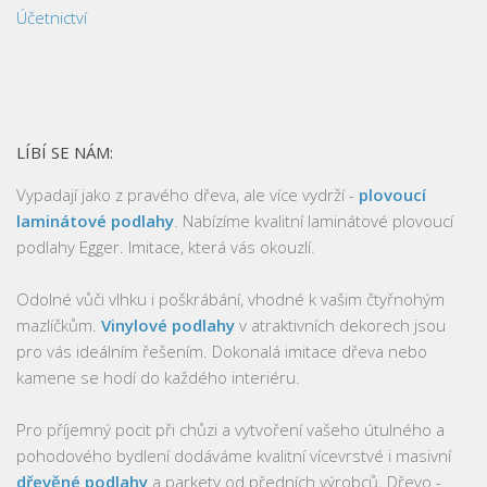
Účetnictví
LÍBÍ SE NÁM:
Vypadají jako z pravého dřeva, ale více vydrží -
plovoucí
laminátové podlahy
. Nabízíme kvalitní laminátové plovoucí
podlahy Egger. Imitace, která vás okouzlí.
Odolné vůči vlhku i poškrábání, vhodné k vašim čtyřnohým
mazlíčkům.
Vinylové podlahy
v atraktivních dekorech jsou
pro vás ideálním řešením. Dokonalá imitace dřeva nebo
kamene se hodí do každého interiéru.
Pro příjemný pocit při chůzi a vytvoření vašeho útulného a
pohodového bydlení dodáváme kvalitní vícevrstvé i masivní
dřevěné podlahy
a parkety od předních výrobců. Dřevo -