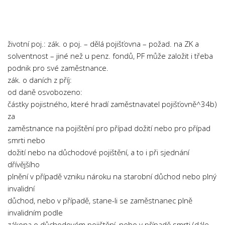
Chemie
Dějepis
Doprava a Logistika
životní poj.: zák. o poj. – dělá pojišťovna – požad. na ZK a
Ekologie
solventnost – jiné než u penz. fondů, PF může založit i třeba
podnik pro své zaměstnance.
Ekonomie
zák. o daních z příj:
Fyzika
od daně osvobozeno:
Informatika
částky pojistného, které hradí zaměstnavatel pojišťovně^34b)
za
Jazyky
zaměstnance na pojištění pro případ dožití nebo pro případ
Management
smrti nebo
Marketing
dožití nebo na důchodové pojištění, a to i při sjednání
dřívějšího
Němčina
plnění v případě vzniku nároku na starobní důchod nebo plný
Občanská nauka
invalidní
důchod, nebo v případě, stane-li se zaměstnanec plně
Pedagogika
invalidním podle
Právo
zákona o důchodovém pojištění, nebo v případě smrti (dále