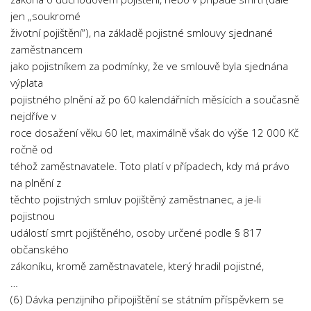
Psychologie a Sociologie
jen „soukromé
životní pojištění“), na základě pojistné smlouvy sjednané
Společenské vědy
zaměstnancem
Technika
jako pojistníkem za podmínky, že ve smlouvě byla sjednána
Účetnictví
výplata
pojistného plnění až po 60 kalendářních měsících a současně
Zdravotnictví
nejdříve v
Zeměpis
roce dosažení věku 60 let, maximálně však do výše 12 000 Kč
ročně od
Novinky
téhož zaměstnavatele. Toto platí v případech, kdy má právo
na plnění z
těchto pojistných smluv pojištěný zaměstnanec, a je-li
pojistnou
událostí smrt pojištěného, osoby určené podle § 817
občanského
zákoníku, kromě zaměstnavatele, který hradil pojistné,
…
(6) Dávka penzijního připojištění se státním příspěvkem se