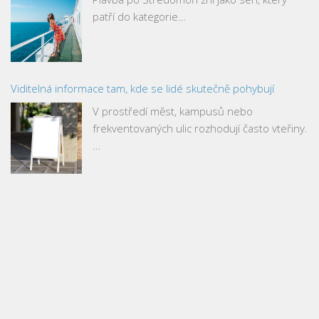
patří do kategorie…
Viditelná informace tam, kde se lidé skutečně pohybují
V prostředí měst, kampusů nebo
frekventovaných ulic rozhodují často vteřiny.
…