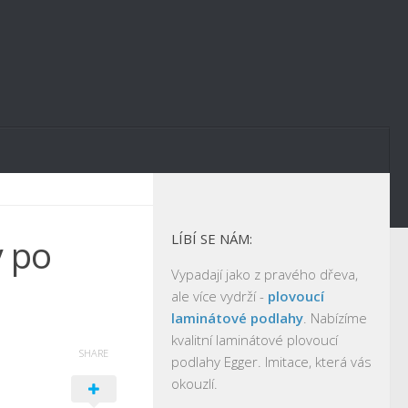
LÍBÍ SE NÁM:
y po
Vypadají jako z pravého dřeva,
ale více vydrží -
plovoucí
laminátové podlahy
. Nabízíme
kvalitní laminátové plovoucí
SHARE
podlahy Egger. Imitace, která vás
okouzlí.