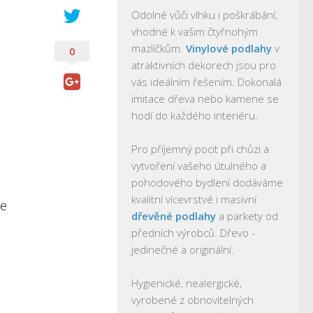
Odolné vůči vlhku i poškrábání,
vhodné k vašim čtyřnohým
mazlíčkům.
Vinylové podlahy
v
0
atraktivních dekorech jsou pro
vás ideálním řešením. Dokonalá
imitace dřeva nebo kamene se
hodí do každého interiéru.
Pro příjemný pocit při chůzi a
vytvoření vašeho útulného a
pohodového bydlení dodáváme
kvalitní vícevrstvé i masivní
le
dřevěné podlahy
a parkety od
předních výrobců. Dřevo -
jedinečné a originální.
Hygienické, nealergické,
vyrobené z obnovitelných