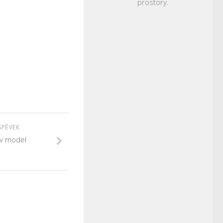
prostory.
SPĚVEK
v model