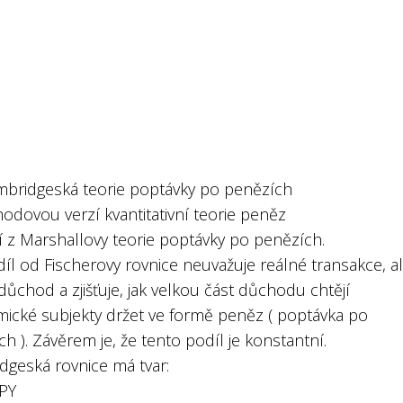
ambridgeská teorie poptávky po penězích
odovou verzí kvantitativní teorie peněz
í z Marshallovy teorie poptávky po penězích.
íl od Fischerovy rovnice neuvažuje reálné transakce, a
důchod a zjišťuje, jak velkou část důchodu chtějí
ické subjekty držet ve formě peněz ( poptávka po
h ). Závěrem je, že tento podíl je konstantní.
dgeská rovnice má tvar:
PY