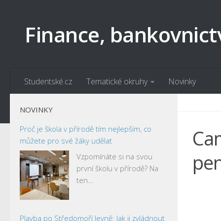
Finance, bankovnict
Studentské.cz
Tematické okruhy
Novinky
NOVINKY
Proč je škola v přírodě tím nejlepším, co
Cam
můžete pro své žáky udělat
pen
Vzpomínáte si na svou
první školu v přírodě? Na
ten…
Plavba po Středomoří levně: Jak ji zvládnout