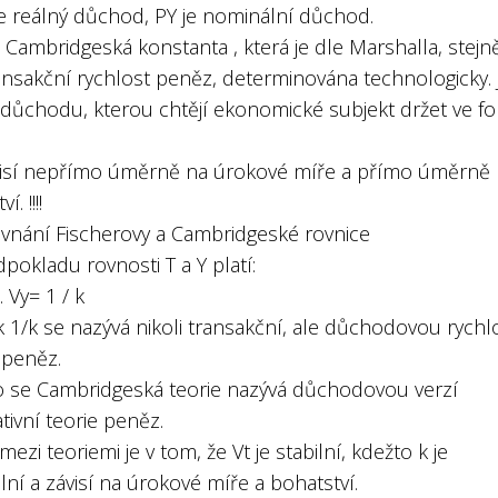
je reálný důchod, PY je nominální důchod.
v. Cambridgeská konstanta , která je dle Marshalla, stejn
ansakční rychlost peněz, determinována technologicky. 
t důchodu, kterou chtějí ekonomické subjekt držet ve f
 závisí nepřímo úměrně na úrokové míře a přímo úměrně
. !!!!
rovnání Fischerovy a Cambridgeské rovnice
pokladu rovnosti T a Y platí:
. Vy= 1 / k
 1/k se nazývá nikoli transakční, ale důchodovou rychl
peněz.
o se Cambridgeská teorie nazývá důchodovou verzí
ativní teorie peněz.
mezi teoriemi je v tom, že Vt je stabilní, kdežto k je
lní a závisí na úrokové míře a bohatství.