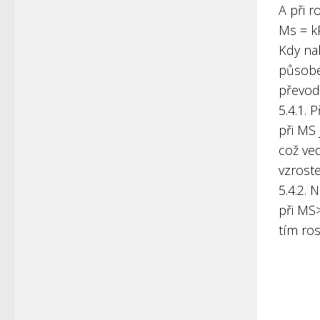
A při r
Ms = k
Kdy nab
působe
převod
5.4.1.
při MS 
což ved
vzrost
5.4.2.
při MS>
tím ro