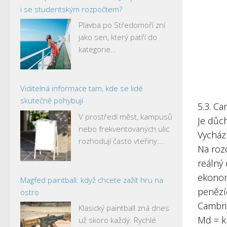
i se studentským rozpočtem?
Plavba po Středomoří zní
jako sen, který patří do
kategorie…
Viditelná informace tam, kde se lidé
skutečně pohybují
5.3. C
V prostředí měst, kampusů
Je důch
nebo frekventovaných ulic
Vycház
rozhodují často vteřiny.…
Na rozd
reálný 
ekonom
Magfed paintball: když chcete zažít hru na
penězíc
ostro
Cambri
Klasický paintball zná dnes
Md = k
už skoro každý. Rychlé