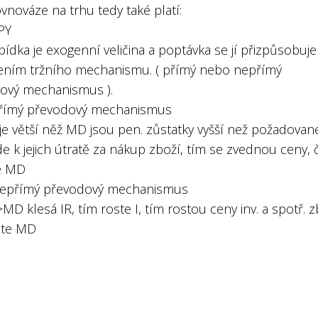
ovnováze na trhu tedy také platí:
PY
ídka je exogenní veličina a poptávka se jí přizpůsobuje
ním tržního mechanismu. ( přímý nebo nepřímý
ový mechanismus ).
 Přímý převodový mechanismus
je větší něž MD jsou pen. zůstatky vyšší než požadovan
e k jejich útratě za nákup zboží, tím se zvednou ceny, 
e MD
 Nepřímý převodový mechanismus
MD klesá IR, tím roste I, tím rostou ceny inv. a spotř. z
ste MD