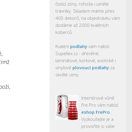
čistící zóny, rohože i umělé
trávníky. Skladem máme přes
400 dekorů, na objednávku vám
dodáme až 2000 kvalitních
koberců.
Kvalitní
podlahy
vám nabízí
é,
Supellex.cz - dřevěné,
laminátové, korkové, exotické i
čímž
vinylové
plovoucí podlahy
za
skvělé ceny.
boží,
Interiérové vůně
Fre Pro vám nabízí
eshop FrePro
.
Vyzkoušejte je a
provoňte si vaše