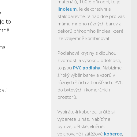
materiálů, 100% přírodní, to je
linoleum
. Je dekorativní a
ě
stálobarevné. V nabídce pro vás
Je to
máme mnoho různých barev a
ormě
dekorů přírodního linolea, které
lze vzájemně kombinovat.
 na
Podlahové krytiny s dlouhou
životností a vysokou odolností,
to jsou
PVC podlahy
. Nabízíme
široký výběr barev a vzorů v
různých šířích a tloušťkách. PVC
ostí
do bytových i komerčních
prostorů.
Vybíráte-li koberec, určitě si
vyberete u nás. Nabízíme
bytové, dětské, vlněné,
vpichované i zátěžové
koberce
,