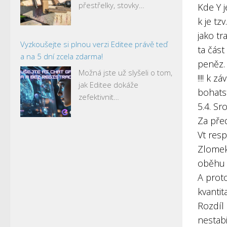
přestřelky, stovky…
Kde Y 
k je tz
jako tr
Vyzkoušejte si plnou verzi Editee právě teď
ta čás
a na 5 dní zcela zdarma!
peněz.
Možná jste už slyšeli o tom,
!!!! k
jak Editee dokáže
bohatství
zefektivnit…
5.4. S
Za před
Vt resp
Zlomek
oběhu 
A prot
kvantit
Rozdíl 
nestabi