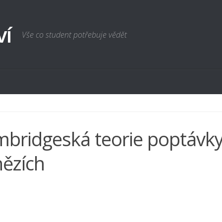
ví
Vše co student potřebuje vědět
bridgeská teorie poptávk
ězích