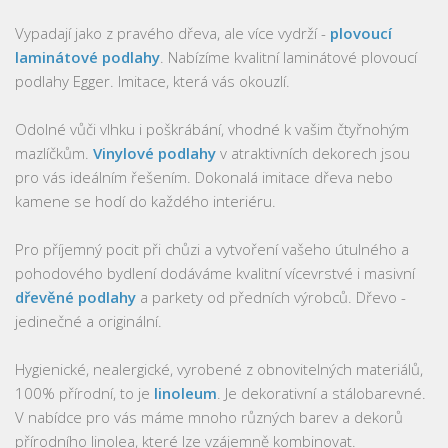
Vypadají jako z pravého dřeva, ale více vydrží -
plovoucí
laminátové podlahy
. Nabízíme kvalitní laminátové plovoucí
podlahy Egger. Imitace, která vás okouzlí.
Odolné vůči vlhku i poškrábání, vhodné k vašim čtyřnohým
mazlíčkům.
Vinylové podlahy
v atraktivních dekorech jsou
pro vás ideálním řešením. Dokonalá imitace dřeva nebo
kamene se hodí do každého interiéru.
Pro příjemný pocit při chůzi a vytvoření vašeho útulného a
pohodového bydlení dodáváme kvalitní vícevrstvé i masivní
dřevěné podlahy
a parkety od předních výrobců. Dřevo -
jedinečné a originální.
Hygienické, nealergické, vyrobené z obnovitelných materiálů,
100% přírodní, to je
linoleum
. Je dekorativní a stálobarevné.
V nabídce pro vás máme mnoho různých barev a dekorů
přírodního linolea, které lze vzájemně kombinovat.