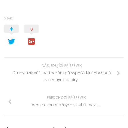
SHARE
0
NÁSLEDUJÍCÍ PŘÍSPĚVEK
Druhy rizik vůči partnerům při vypořádání obchodů
s cennými papíry:
PŘEDCHOZÍ PŘÍSPĚVEK
Vedle dvou možných vztahů mezi …