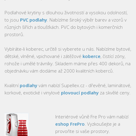
Podlahové krytiny s dlouhou životností a vysokou odolností,
to jsou
PVC podlahy
. Nabízíme široký výběr barev a vzorů v
různých šířích a tloušťkách. PVC do bytových i komerčních
prostorů.
Vybíráte-li koberec, určitě si vyberete u nás. Nabízíme bytové,
dětské, vlněné, vpichované i zátěžové
koberce
, čistící zóny,
rohože i umělé trávníky. Skladem máme přes 400 dekorů, na
objednávku vám dodáme až 2000 kvalitních koberců.
Kvalitní
podlahy
vám nabízí Supellex.cz - dřevěné, laminátové,
korkové, exotické i vinylové
plovoucí podlahy
za skvělé ceny.
Interiérové vůně Fre Pro vám nabízí
eshop FrePro
. Vyzkoušejte je a
provoňte si vaše prostory.