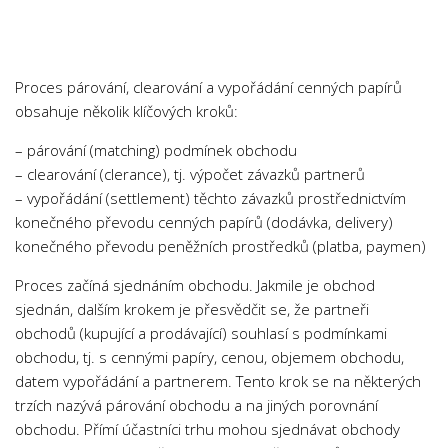
Chemie
Dějepis
Doprava a Logistika
Proces párování, clearování a vypořádání cenných papírů
Ekologie
obsahuje několik klíčových kroků:
Ekonomie
– párování (matching) podmínek obchodu
Fyzika
– clearování (clerance), tj. výpočet závazků partnerů
– vypořádání (settlement) těchto závazků prostřednictvím
Informatika
konečného převodu cenných papírů (dodávka, delivery)
Jazyky
konečného převodu peněžních prostředků (platba, paymen)
Management
Proces začíná sjednáním obchodu. Jakmile je obchod
Marketing
sjednán, dalším krokem je přesvědčit se, že partneři
obchodů (kupující a prodávající) souhlasí s podmínkami
Němčina
obchodu, tj. s cennými papíry, cenou, objemem obchodu,
Občanská nauka
datem vypořádání a partnerem. Tento krok se na některých
Pedagogika
trzích nazývá párování obchodu a na jiných porovnání
obchodu. Přímí účastníci trhu mohou sjednávat obchody
Právo