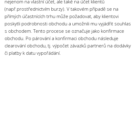
nejenom na vlastní účet, ale také na účet klientů
Psychologie a Sociologie
(např.prostřednictvím burzy). V takovém případě se na
Společenské vědy
přímých účastnících trhu může požadovat, aby klientovi
poskytli podrobnosti obchodu a umožnili mu vyjádřit souhlas
Technika
s obchodem. Tento procese se označuje jako konfirmace
Účetnictví
obchodu. Po párování a konfirmaci obchodu následuje
clearování obchodu, tj. výpočet závazků partnerů na dodávky
Zdravotnictví
či platby k datu vypořádání.
Zeměpis
Novinky