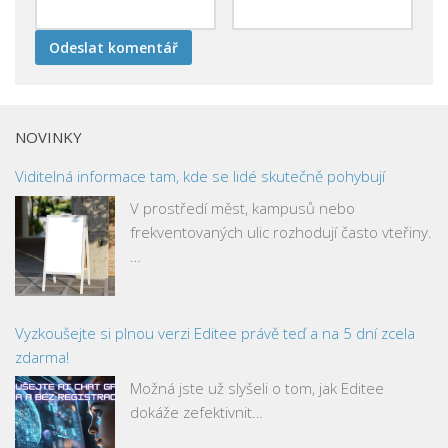
NOVINKY
Viditelná informace tam, kde se lidé skutečně pohybují
V prostředí měst, kampusů nebo
frekventovaných ulic rozhodují často vteřiny.
…
Vyzkoušejte si plnou verzi Editee právě teď a na 5 dní zcela
zdarma!
Možná jste už slyšeli o tom, jak Editee
dokáže zefektivnit…